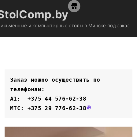
S
StolComp.by
k
i
исьменные и компьютерные столы в Минске под заказ
p
t
o
c
o
n
t
Заказ можно осуществить по 
e
телефонам:
n
A1:  +375 44 576-62-38
t
MTC: +375 29 776-62-38