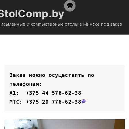
S
StolComp.by
k
i
исьменные и компьютерные столы в Минске под заказ
p
t
o
c
o
n
t
Заказ можно осуществить по 
e
телефонам:
n
A1:  +375 44 576-62-38
t
MTC: +375 29 776-62-38