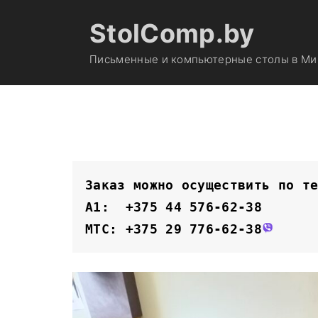
S
StolComp.by
k
i
Письменные и компьютерные столы в Мин
p
t
o
c
o
n
t
Заказ можно осуществить по т
e
A1:  +375 44 576-62-38
n
MTC: +375 29 776-62-38
t