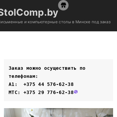
S
StolComp.by
k
i
исьменные и компьютерные столы в Минске под заказ
p
t
o
c
o
n
t
Заказ можно осуществить по 
e
телефонам:
n
A1:  +375 44 576-62-38
t
MTC: +375 29 776-62-38