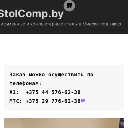
S
StolComp.by
k
i
исьменные и компьютерные столы в Минске под заказ
p
t
o
c
o
n
t
Заказ можно осуществить по 
e
телефонам:
n
A1:  +375 44 576-62-38
t
MTC: +375 29 776-62-38