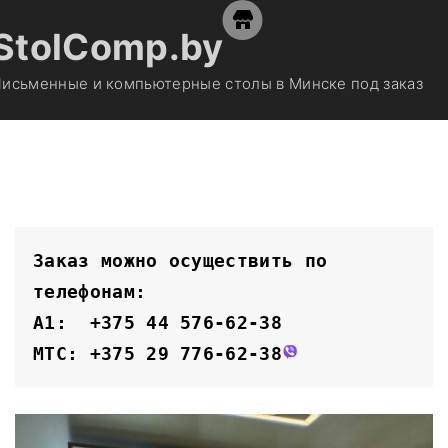
S
StolComp.by
k
i
исьменные и компьютерные столы в Минске под заказ
p
t
o
c
o
n
t
Заказ можно осуществить по 
e
телефонам:
n
A1:  +375 44 576-62-38
t
MTC: +375 29 776-62-38